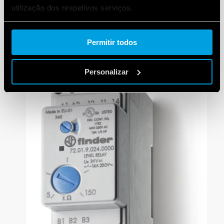
mergulhado dentro da água
, uma vez que fará com
utilização dos respetivos serviços.
que a tensão transferida para a água seja
transformada em menos de 4 volts (um choque
Cookie policy.
elétrico é considerado a partir de 50 V).
Permitir todos
Personalizar