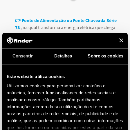
👉 Fonte de Alimentação ou Fonte Chaveada Série
78
, na qual transforma a energia elétrica que chega
até as tomadas em uma corrente elétrica contínua. Ou
seja, ela recebe a energia em 110Vac ou 220Vac e
transforma na tensão adequada para o
funcionamento do aparelho eletrônico, que
Consentir
Detalhes
Sobre os cookies
geralmente é de 12Vdc ou 24Vdc,
possui dupla
proteção na entrada e na saída do circuito,
protegendo contra sobrecargas repentinas e curto-
Este website utiliza cookies
circuitos.
Utilizamos cookies para personalizar conteúdo e
anúncios, fornecer funcionalidades de redes sociais e
👉 Relé Finder de Controle de Nível para Líquidos
analisar o nosso tráfego. Também partilhamos
Condutivos 72.01
da Finder trabalha para evitar que
informações acerca da sua utilização do site com os
haja transferência de tensão elevada para dentro da
nossos parceiros de redes sociais, de publicidade e de
água. Através de seus eletrodos, o
Relé Finder 72.01
análise, que as podem combinar com outras informações
evita a necessidade de energizar o cabo que estará
que lhes forneceu ou recolhidas por estes a partir da sua