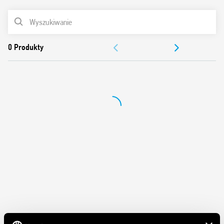
Funkcje i cechy:
LISTA PRODUKTÓW
Obudowa z osłoną
DOKUMENTACJA
Wyjście 24 do 240 V AC
Wersja załączana w zerze
ZEZWOLENIA
Duża prędkość załączania
Duża wytrzymałość
Bezgłośna praca
Załączanie bez iskrzenia czy drgania styków
Niski prąd sterowania
Instalacje trójfazowe ogólnego zastosowania
Zaciski sterowania i obciążenia po przeciwnych stronach
(jak w przekaźniku)
Montaż za pomocą śrub