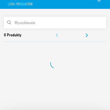
LISTA PRODUKTÓW
Szeroki zakres kontroli napięcia (UN od 208 V do 480 V,
50/60 Hz)
Kontrola zaniku fazy nawet poniżej wartości minimalnej
LISTA PRODUKTÓW
Pozytywna logika bezpieczeństwa – zestyk otwiera się w
wypadku wykrycia błędu
DOKUMENTACJA
2 styki przełączne, 8 A (22.5 mm szerokości)
Do montażu na szynę DIN 35 mm (PN-EN 60715)
ZEZWOLENIA
SAMOUCZEK WIDEO