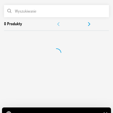
Spełnia wymogi PN-EN 45545-2 +A1:2016 (odporność na
ogień), PN-EN 61373 (odporność na wibracje i wstrząsy,
LISTA PRODUKTÓW
kategoria 1, klasa B), PN-EN 50155 (odporność na
temperaturę i wilgotność, klasa TX)
DOKUMENTACJA
Cewki AC lub DC o poszerzonym zakresie
Styki bez kadmu (wersja standardowa)
ZEZWOLENIA
Opcjonalne materiały styków
Gniazda serii 97
Moduły przeciwzakłóceniowe EMC
Akcesoria (podstawki i moduły czasowe)