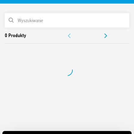
Funkcje i cechy:
LISTA PRODUKTÓW
Ochrona przepięciowa zgodna z EN 60204-7-3
DOKUMENTACJA
Pozytywna logika bezpieczeństwa powoduje rozwarcie
zestyku, jeśli zmierzona wartość jest poza dopuszczalnym
ZEZWOLENIA
zakresem wartości
Obudowa o standardzie przemysłowym
SAMOUCZEK WIDEO
Wskaźnik zadziałania LED
Do montażu na szynę DIN 35 mm (PN-EN 60715)