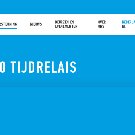
BEURZEN EN
OVER
NEDERLA
RSTEUNING
NIEUWS
EVENEMENTEN
ONS
NL
0 TIJDRELAIS