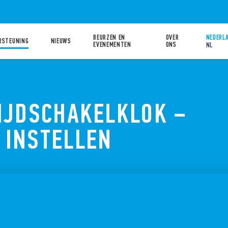
BEURZEN EN
OVER
NEDERLA
RSTEUNING
NIEUWS
EVENEMENTEN
ONS
NL
TIJDSCHAKELKLOK –
 INSTELLEN