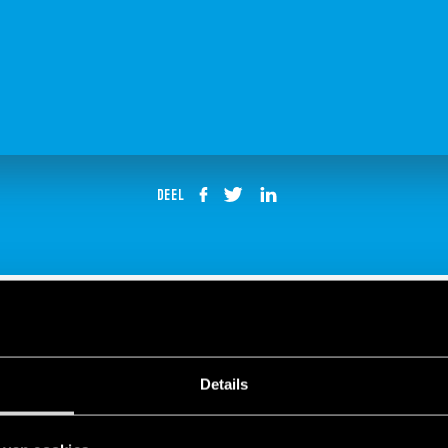
DEEL
Details
 Tijdschakelklok - Aansluiten en ins