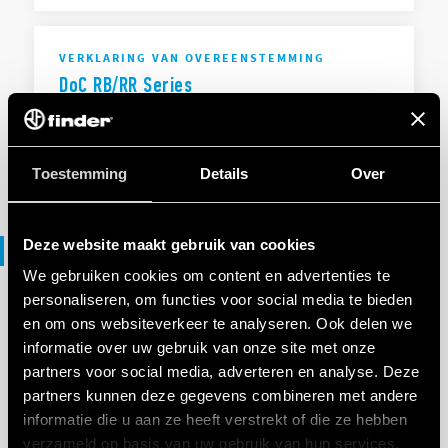
VERKLARING VAN OVEREENSTEMMING
DoC RB/RR Series
EN
|
|
.
PDF
Toestemming
Details
Over
Deze website maakt gebruik van cookies
File 3D
We gebruiken cookies om content en advertenties te
personaliseren, om functies voor social media te bieden
en om ons websiteverkeer te analyseren. Ook delen we
3D-BESTANDEN
RR Series
informatie over uw gebruik van onze site met onze
partners voor social media, adverteren en analyse. Deze
partners kunnen deze gegevens combineren met andere
informatie die u aan ze heeft verstrekt of die ze hebben
EN
|
|
.
ZIP
verzameld op basis van uw gebruik van hun services.