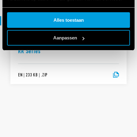
Cookie policy.
File DXF
Alles toestaan
Aanpassen
DXF-BESTANDEN
RR Series
EN
|
233 KB
|
.
ZIP