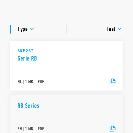
SET en RESET commando’s
DOCUMENTATIE
LED statusindicatie
Cadmiumvrij contactmateriaal
GOEDKEURINGEN
Type
Taal
REPORT
Serie RB
NL
|
1 MB
|
.
PDF
RB Series
EN
|
1 MB
|
.
PDF