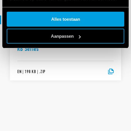
Cookie policy.
File DXF
Alles toestaan
Aanpassen
DXF-BESTANDEN
RB Series
EN
|
198 KB
|
.
ZIP