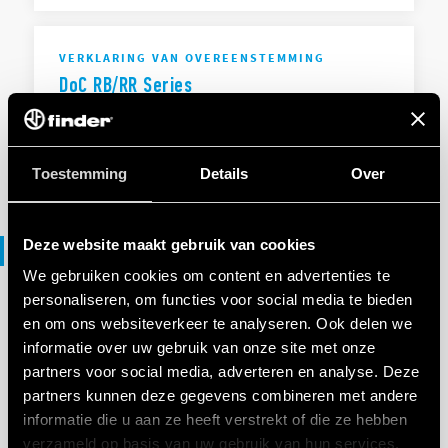
VERKLARING VAN OVEREENSTEMMING
DoC RB/RR Series
EN
|
|
.
PDF
Toestemming
Details
Over
Deze website maakt gebruik van cookies
File 3D
We gebruiken cookies om content en advertenties te
personaliseren, om functies voor social media te bieden
en om ons websiteverkeer te analyseren. Ook delen we
3D-BESTANDEN
RB Series
informatie over uw gebruik van onze site met onze
partners voor social media, adverteren en analyse. Deze
partners kunnen deze gegevens combineren met andere
informatie die u aan ze heeft verstrekt of die ze hebben
EN
|
|
.
ZIP
verzameld op basis van uw gebruik van hun services.