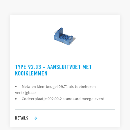
60715)
Aansluiting: printaansluiting, soldeeraansluiting,
TYPELIJST
schroefaansluiting
Tijdmodule als optie
DOCUMENTATIE
GOEDKEURINGEN
TYPE 92.03 - AANSLUITVOET MET
KOOIKLEMMEN
Metalen klembeugel 09.71 als toebehoren
verkrijgbaar
Codeerplaatje 092.00.2 standaard meegeleverd
DETAILS