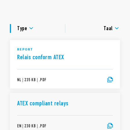
Multispanning: (12…240) V AC/DC
LED-statusindicatie
DOCUMENTATIE
Ook in ATEX uitvoering verkrijgbaar
GOEDKEURINGEN
Type
Taal
VIDEO
REPORT
Relais conform ATEX
NL
|
235 KB
|
.
PDF
ATEX compliant relays
EN
|
230 KB
|
.
PDF