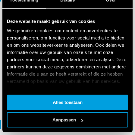
CATALOGI
Deze website maakt gebruik van cookies
Catalogus IECEx - ATEX - HazLoc
We gebruiken cookies om content en advertenties te
personaliseren, om functies voor social media te bieden
en om ons websiteverkeer te analyseren. Ook delen we
NL
|
6 MB
|
.
PDF
informatie over uw gebruik van onze site met onze
partners voor social media, adverteren en analyse. Deze
partners kunnen deze gegevens combineren met andere
IECEx - ATEX - HazLoc Catalogue
informatie die u aan ze heeft verstrekt of die ze hebben
verzameld op basis van uw gebruik van hun services.
Cookie policy.
EN
|
5 MB
|
.
PDF
Alles toestaan
Aanpassen
Verklaring van overeenstemming