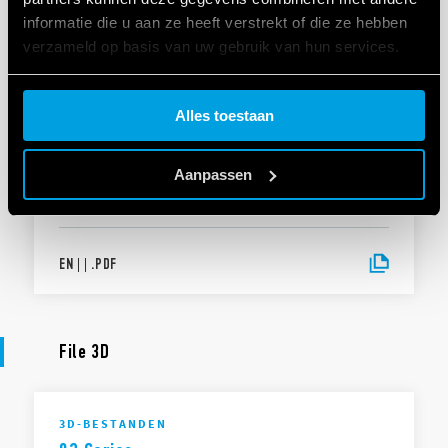
UKCA 83 Series
informatie die u aan ze heeft verstrekt of die ze hebben
verzameld op basis van uw gebruik van hun services.
EN
|
|
.
PDF
Cookie policy.
Alles toestaan
VERKLARING VAN OVEREENSTEMMING
Aanpassen
DoC 83 Series
EN
|
|
.
PDF
File 3D
3D-BESTANDEN