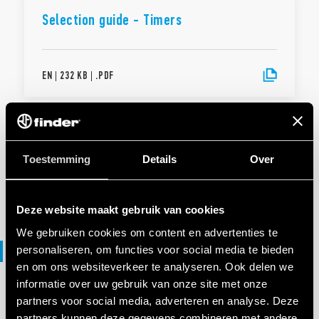
Selection guide - Timers
EN
|
232 KB
|
.
PDF
Selection guide US - Timers
Toestemming
Details
Over
EN
|
|
.
PDF
Deze website maakt gebruik van cookies
We gebruiken cookies om content en advertenties te
Verklaring van overeenstemming
personaliseren, om functies voor social media te bieden
en om ons websiteverkeer te analyseren. Ook delen we
informatie over uw gebruik van onze site met onze
partners voor social media, adverteren en analyse. Deze
VERKLARING VAN OVEREENSTEMMING UKCA
partners kunnen deze gegevens combineren met andere