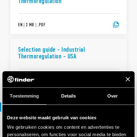
Thermoregulation
EN
|
2 MB
|
.
PDF
Selection guide - Industrial
Thermoregulation - USA
EN
|
|
.
PDF
Toestemming
Details
Over
Verklaring van overeenstemming
Deze website maakt gebruik van cookies
We gebruiken cookies om content en advertenties te
VERKLARING VAN OVEREENSTEMMING
personaliseren, om functies voor social media te bieden