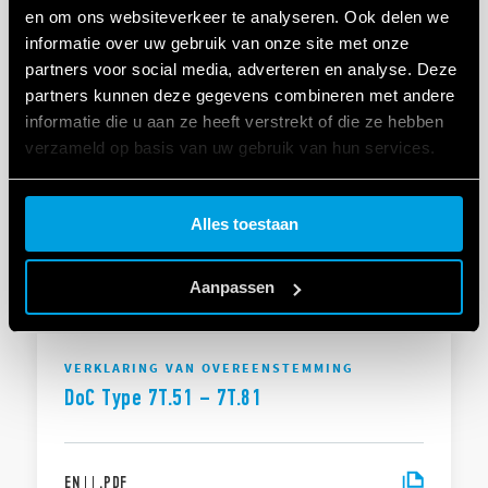
DoC Type 7T.81
en om ons websiteverkeer te analyseren. Ook delen we
informatie over uw gebruik van onze site met onze
partners voor social media, adverteren en analyse. Deze
EN
|
|
.
PDF
partners kunnen deze gegevens combineren met andere
informatie die u aan ze heeft verstrekt of die ze hebben
verzameld op basis van uw gebruik van hun services.
VERKLARING VAN OVEREENSTEMMING UKCA
UKCA 7T Series
Cookie policy.
Alles toestaan
EN
|
|
.
PDF
Aanpassen
VERKLARING VAN OVEREENSTEMMING
DoC Type 7T.51 – 7T.81
EN
|
|
.
PDF