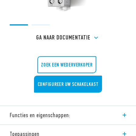
GA NAAR DOCUMENTATIE
ZOEK EEN WEDERVERKOPER
CONFIGUREER UW SCHAKELKAST
Functies en eigenschappen:
Type 7T.81 thermostaten voor schakelkasten, compacte
Toepassingen
bouwvorm (17,5 mm breed), schakelt de verwarming in de