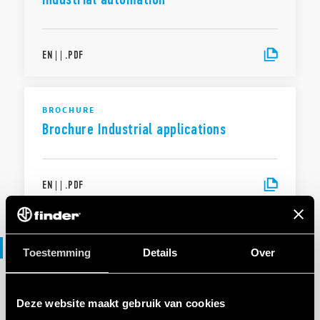
EN
|
|
.
PDF
BROCHURE
Brochure Industrial applications
EN
|
|
.
PDF
Verklaring van overeenstemming
Toestemming
Details
Over
VERKLARING VAN OVEREENSTEMMING
Deze website maakt gebruik van cookies
DoC 7E Series