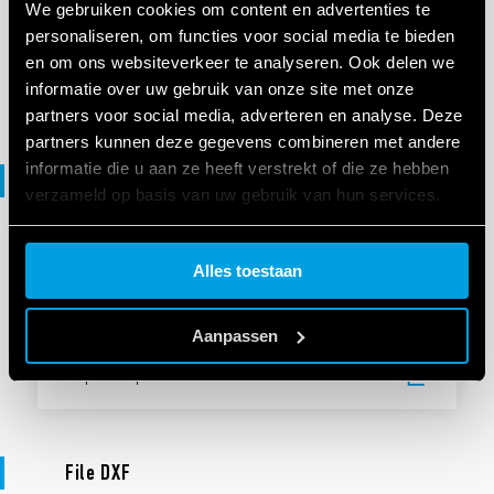
We gebruiken cookies om content en advertenties te
personaliseren, om functies voor social media te bieden
en om ons websiteverkeer te analyseren. Ook delen we
EN
|
|
.
PDF
informatie over uw gebruik van onze site met onze
partners voor social media, adverteren en analyse. Deze
partners kunnen deze gegevens combineren met andere
informatie die u aan ze heeft verstrekt of die ze hebben
File 3D
verzameld op basis van uw gebruik van hun services.
Cookie policy.
3D-BESTANDEN
Alles toestaan
7E Series
Aanpassen
EN
|
12 MB
|
.
ZIP
File DXF