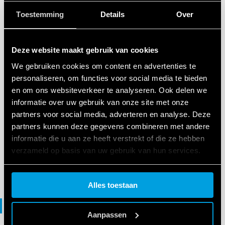
Toestemming
Details
Over
VERKLARING VAN OVEREENSTEMMING UKCA
UKCA 77 Series
Deze website maakt gebruik van cookies
We gebruiken cookies om content en advertenties te
EN
|
|
.
PDF
personaliseren, om functies voor social media te bieden
en om ons websiteverkeer te analyseren. Ook delen we
informatie over uw gebruik van onze site met onze
VERKLARING VAN OVEREENSTEMMING
partners voor social media, adverteren en analyse. Deze
DoC 77 Series
partners kunnen deze gegevens combineren met andere
informatie die u aan ze heeft verstrekt of die ze hebben
verzameld op basis van uw gebruik van hun services.
EN
|
|
.
PDF
Cookie policy.
Alles toestaan
File 3D
Aanpassen