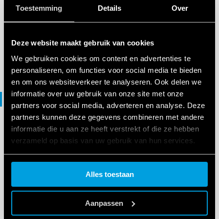
3D-BESTANDEN
Toestemming
Details
Over
56 Series
Deze website maakt gebruik van cookies
EN
|
2 MB
|
.
ZIP
We gebruiken cookies om content en advertenties te
personaliseren, om functies voor social media te bieden
en om ons websiteverkeer te analyseren. Ook delen we
informatie over uw gebruik van onze site met onze
File DXF
partners voor social media, adverteren en analyse. Deze
partners kunnen deze gegevens combineren met andere
informatie die u aan ze heeft verstrekt of die ze hebben
DXF-BESTANDEN
verzameld op basis van uw gebruik van hun services.
56 Series
Cookie policy.
Alles toestaan
EN
|
751 KB
|
.
ZIP
Aanpassen