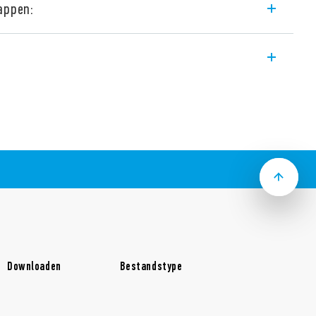
appen:
terfacerelais, solid state relais 0,1, 2 of
ot 125 V AC/DC, 6 tot 220 V DC en 230 V AC,
railmontage (EN 60715). 6,2 mm breed,
or PLC’s en elektronische systemen.
eling van voeding via de doorverbindstrip
nsluitklemmen, om ingangssensoren
uiten
ntacten, voor het betrouwbaar schakelen
 naar de PLC-ingang
nsluitvoet/doorverbindstrip)
push-in aansluiting (Type 39.70).
Downloaden
Bestandstype