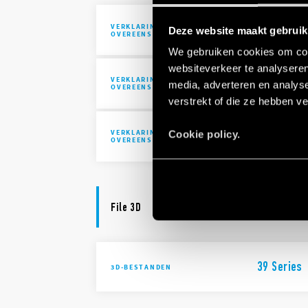
VERKLARING VAN
DoC 39 Ser
Deze website maakt gebruik
OVEREENSTEMMING
We gebruiken cookies om cont
websiteverkeer te analyseren
VERKLARING VAN
UKCA 39 Se
media, adverteren en analys
OVEREENSTEMMING UKCA
verstrekt of die ze hebben v
VERKLARING VAN
DoC 39 Ser
Cookie policy.
OVEREENSTEMMING
File 3D
39 Series
3D-BESTANDEN