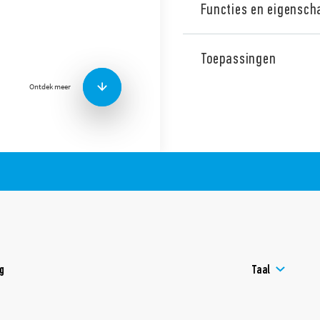
Functies en eigensch
Type 39.40 MasterINPUT SSR in
6 A, ingangscircuit van 24 t
Toepassingen
schroefaansluiting, 35 mm 
ontworpen als interface vo
Ontdek meer
Kenmerken:
Snelle en simpele verd
op de BB (Bus-Bar) aa
overzichtelijk aan te sl
Standaard vergulde co
van de kleine signalen
UL keurmerk (relais/aa
Versie beschikbaar met 
ng
Taal