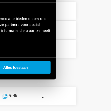
PDF
 media te bieden en om ons
ze partners voor social
PDF
nformatie die u aan ze heeft
PDF
Alles toestaan
20 MB
ZIP