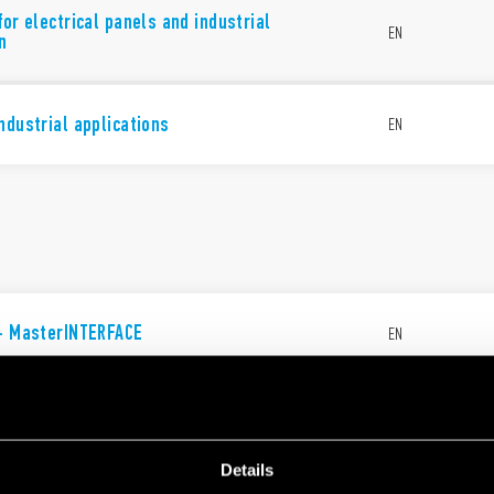
for electrical panels and industrial
EN
n
ndustrial applications
EN
 - MasterINTERFACE
EN
Details