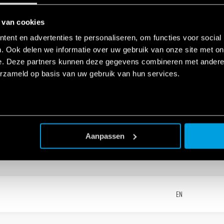
ies - SSR Relay module interfaces
EN
 van cookies
ent en advertenties te personaliseren, om functies voor social
. Ook delen we informatie over uw gebruik van onze site met on
ries - SSR Relay Interface Modules
EN
e. Deze partners kunnen deze gegevens combineren met andere i
erzameld op basis van uw gebruik van hun services.
ies
EN
Aanpassen
EN