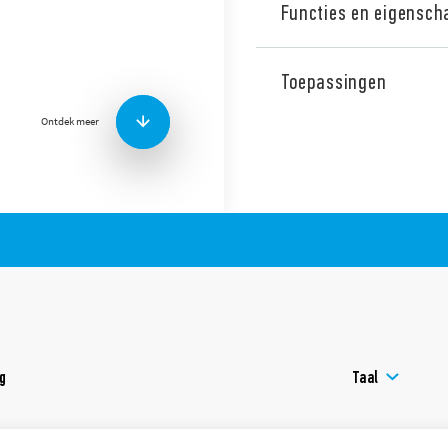
Functies en eigensch
Type 39.10 MasterBASIC SSR 
6,2 mm, solid state relais 0,
Toepassingen
DC, 125 V AC/DC, 230 V AC. 
Ontworpen als interface vo
Ontdek meer
Kenmerken:
Gemeenschappelijk aan
doorverbindstrips
UL keurmerk (relais/aa
ng
Taal