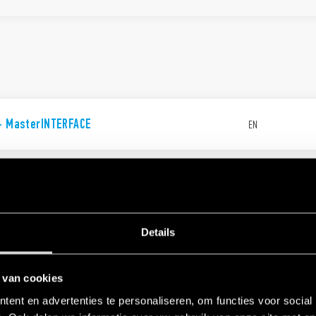
 - MasterINTERFACE
EN
Details
IECEx - ATEX - HazLoc
NL
 van cookies
ent en advertenties te personaliseren, om functies voor social
EX - HazLoc Catalogue
EN