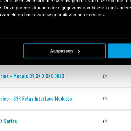
. Ook delen we informatie over uw gebruik van onze site met on
e. Deze partners kunnen deze gegevens combineren met andere i
erzameld op basis van uw gebruik van hun services.
Aanpassen
ies - SSR Relay module interfaces
EN
ries - Models 39.XX.X.XXX.0073
EN
ries - SSR Relay Interface Modules
EN
X Series
EN