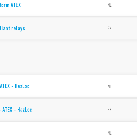
nform ATEX
NL
liant relays
EN
 ATEX - HazLoc
NL
- ATEX - HazLoc
EN
NL