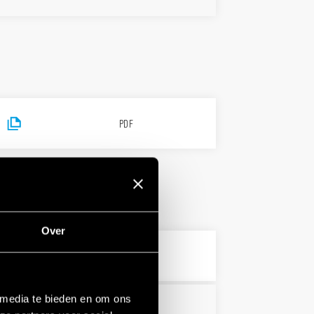
PDF
Over
6 MB
PDF
 media te bieden en om ons
5 MB
PDF