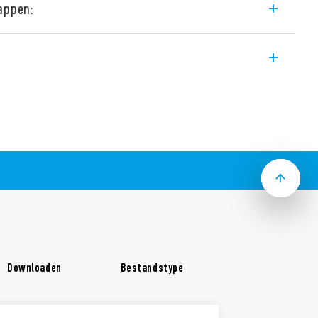
appen:
Interfacerelais, breedte
1, 2 of 6 A met ingangscircuit van 6 tot 24 V
Schroefaansluiting.
or PLC’s en elektronische systemen.
sluiten van klemmen A1, A2 en 13+ met
nsluitvoet/doorverbindstrip)
Downloaden
Bestandstype