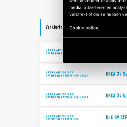
websiteverkeer te analyseren
media, adverteren en analys
verstrekt of die ze hebben v
Verklaring van overeenstemming
Cookie policy.
VERKLARING VAN
DoC 39 Ser
OVEREENSTEMMING
VERKLARING VAN
UKCA 39 Se
OVEREENSTEMMING UKCA
VERKLARING VAN
UKCA 39 Se
OVEREENSTEMMING UKCA
VERKLARING VAN
DoC 39 ATE
OVEREENSTEMMING