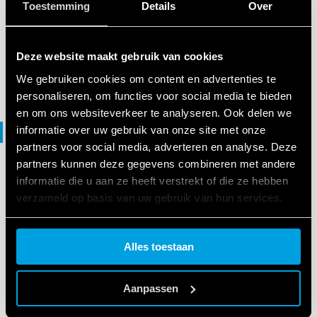
Toestemming
Details
Over
38 Series
Deze website maakt gebruik van cookies
EN
|
4 MB
|
.
ZIP
We gebruiken cookies om content en advertenties te
personaliseren, om functies voor social media te bieden
en om ons websiteverkeer te analyseren. Ook delen we
informatie over uw gebruik van onze site met onze
File DXF
partners voor social media, adverteren en analyse. Deze
partners kunnen deze gegevens combineren met andere
informatie die u aan ze heeft verstrekt of die ze hebben
DXF-BESTANDEN
verzameld op basis van uw gebruik van hun services.
38 Series
Cookie policy.
Alles toestaan
EN
|
724 KB
|
.
ZIP
Aanpassen