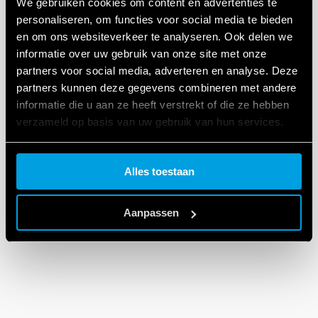
We gebruiken cookies om content en advertenties te
personaliseren, om functies voor social media te bieden
DXF-BESTANDEN
en om ons websiteverkeer te analyseren. Ook delen we
1C Series
informatie over uw gebruik van onze site met onze
partners voor social media, adverteren en analyse. Deze
partners kunnen deze gegevens combineren met andere
informatie die u aan ze heeft verstrekt of die ze hebben
EN
|
306 KB
|
.
ZIP
verzameld op basis van uw gebruik van hun services.
Cookie policy.
Alles toestaan
Aanpassen