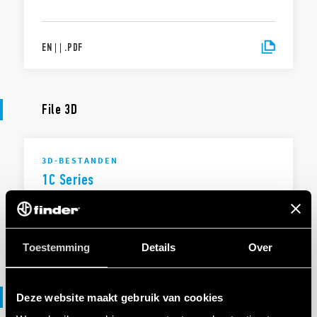
EN
|
|
.
PDF
File 3D
3D-BESTANDEN
1C Series
EN
|
|
.
ZIP
Toestemming
Details
Over
File DXF
Deze website maakt gebruik van cookies