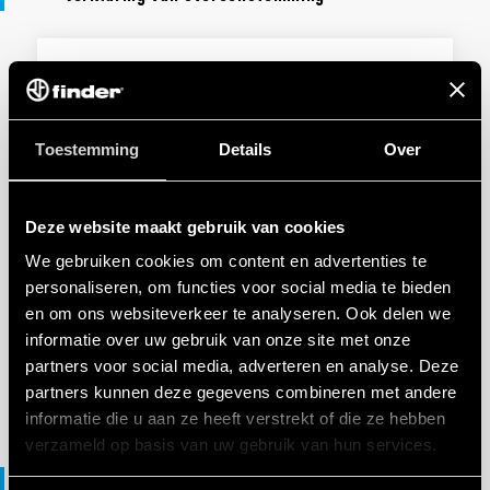
VERKLARING VAN OVEREENSTEMMING UKCA
UKCA 18 Series
Toestemming
Details
Over
EN
|
|
.
PDF
Deze website maakt gebruik van cookies
We gebruiken cookies om content en advertenties te
VERKLARING VAN OVEREENSTEMMING
personaliseren, om functies voor social media te bieden
DoC 18 Series
en om ons websiteverkeer te analyseren. Ook delen we
informatie over uw gebruik van onze site met onze
partners voor social media, adverteren en analyse. Deze
EN
|
274 KB
|
.
PDF
partners kunnen deze gegevens combineren met andere
informatie die u aan ze heeft verstrekt of die ze hebben
verzameld op basis van uw gebruik van hun services.
File 3D