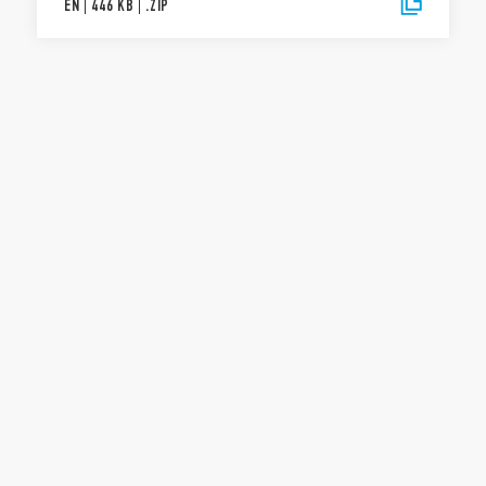
EN
|
446 KB
|
.
ZIP