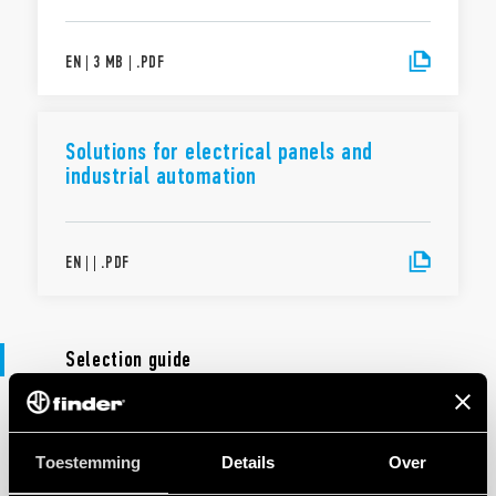
EN
|
3 MB
|
.
PDF
Solutions for electrical panels and
industrial automation
EN
|
|
.
PDF
Selection guide
SELECTIEGIDS
Toestemming
Details
Over
Keuzegids - Tijdrelais