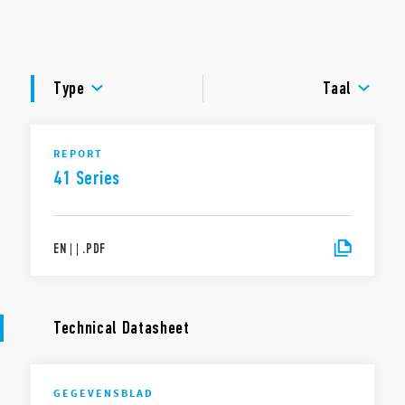
Aansluitvoeten voor printmontage Serie 95
DOCUMENTATIE
Aansluitvoeten voor 35 mm railbevestiging Serie 93
GOEDKEURINGEN
Type
Taal
REPORT
41 Series
EN
|
|
.
PDF
Technical Datasheet
GEGEVENSBLAD