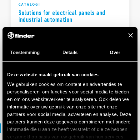
CATALOGI
Solutions for electrical panels and
industrial automation
EN
|
3 MB
|
.
PDF
Toestemming
Details
Over
Solutions for electrical panels and
Deze website maakt gebruik van cookies
industrial automation
We gebruiken cookies om content en advertenties te
personaliseren, om functies voor social media te bieden
en om ons websiteverkeer te analyseren. Ook delen we
EN
|
|
.
PDF
informatie over uw gebruik van onze site met onze
partners voor social media, adverteren en analyse. Deze
partners kunnen deze gegevens combineren met andere
Catalogs
informatie die u aan ze heeft verstrekt of die ze hebben
verzameld op basis van uw gebruik van hun services.