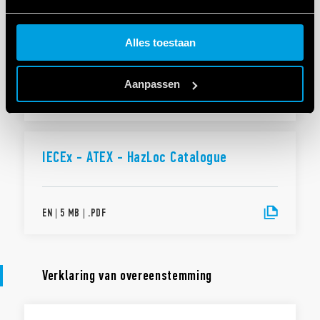
CATALOGI
Cookie policy.
Catalogus IECEx - ATEX - HazLoc
Alles toestaan
Aanpassen
NL
|
6 MB
|
.
PDF
IECEx - ATEX - HazLoc Catalogue
EN
|
5 MB
|
.
PDF
Verklaring van overeenstemming