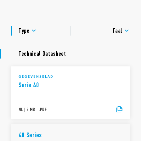
contacten
DOCUMENTATIE
Printmontage of Serie 95 aansluitvoeten
Beschermingsgraad: RT II – fluxdicht (standaard), RT III –
GOEDKEURINGEN
wasdicht (optioneel)
Type
Taal
Technical Datasheet
GEGEVENSBLAD
Serie 40
NL
|
3 MB
|
.
PDF
40 Series