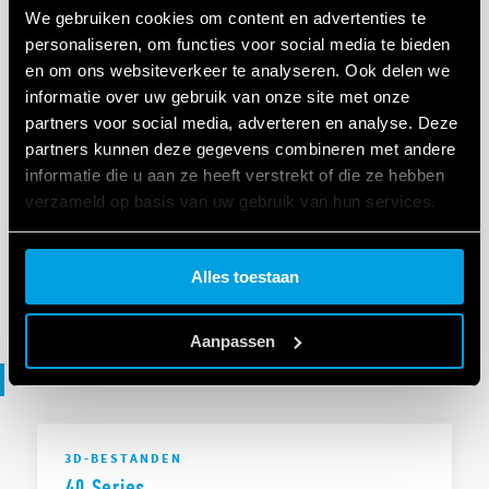
UKCA 40 Series
We gebruiken cookies om content en advertenties te
personaliseren, om functies voor social media te bieden
en om ons websiteverkeer te analyseren. Ook delen we
EN
|
|
.
PDF
informatie over uw gebruik van onze site met onze
partners voor social media, adverteren en analyse. Deze
partners kunnen deze gegevens combineren met andere
VERKLARING VAN OVEREENSTEMMING
informatie die u aan ze heeft verstrekt of die ze hebben
DoC 40 Series
verzameld op basis van uw gebruik van hun services.
Cookie policy.
Alles toestaan
EN
|
|
.
PDF
Aanpassen
3D files
3D-BESTANDEN
40 Series