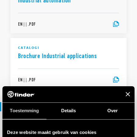
industrial automation
EN
|
|
.
PDF
CATALOGI
Brochure Industrial applications
EN
|
|
.
PDF
Verklaring van overeenstemming
Toestemming
Details
Over
VERKLARING VAN OVEREENSTEMMING UKCA
Deze website maakt gebruik van cookies