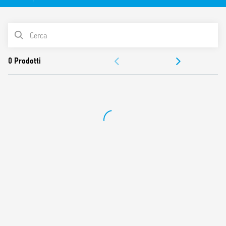
Caratteristiche:
Valori nominali 10 A – 250 V
Rigidità dielettrica tra bobina e contatti (1.2/50 μs) 6 kV
LISTA PRODOTTI
Grado di protezione IP 20
Temperatura ambiente °C –40…+70
ACCESSORI
DOCUMENTAZIONE
OMOLOGAZIONI