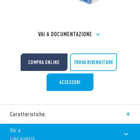
VAI A DOCUMENTAZIONE
TROVA RIVENDITORE
COMPRA ONLINE
ACCESSORI
Caratteristiche:
Zoccolo Tipo 95.03 con morsetti a bussola, montaggio a
Vai a
pannello o su barra 35 mm (EN 60715). Tipo di Relè 40.31.
Lista prodotti