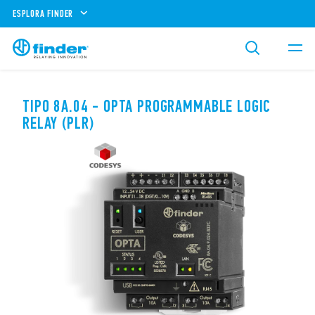
ESPLORA FINDER
TIPO 8A.04 - OPTA PROGRAMMABLE LOGIC
RELAY (PLR)