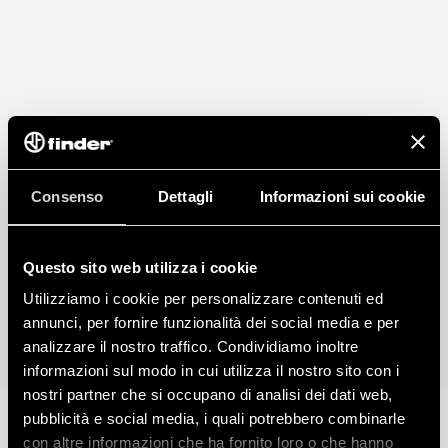
sostituire
Doppio morsetto a vite
Segnalazione con contatto remoto dello stato del
varistore: presenza, funzionante, da sostituire.
Connettore (07P.01) incluso nella confezione
In conformità a EN 61 643-11
Montaggio su barra 35 mm (EN 60715), 36 mm per polo
Consenso
Dettagli
Informazioni sui cookie
Questo sito web utilizza i cookie
Utilizziamo i cookie per personalizzare contenuti ed
annunci, per fornire funzionalità dei social media e per
analizzare il nostro traffico. Condividiamo inoltre
informazioni sul modo in cui utilizza il nostro sito con i
nostri partner che si occupano di analisi dei dati web,
pubblicità e social media, i quali potrebbero combinarle
con altre informazioni che ha fornito loro o che hanno