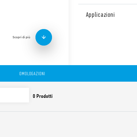
Alimentatore switching indu
ampia tensione di ingresso 
Applicazioni
tensione di alimentazione, t
pulito: DC OK, doppio stadi
Altre caratteristiche:
Scopri di più
• Alimentatori bifase o mon
alimentazione
• Alta efficienza (fino a 91%)
• Contatto ausiliario di fee
• Circuito di limitazione del
OMOLOGAZIONI
• Doppio stadio con PFC (Po
• Basso consumo in stand-b
• Tensione di uscita regolabi
• Protezione al cortocircuit
• Protezione termica con 
• Picco di corrente in uscit
• Boost di corrente fino al 
• Protezione da sovratensio
• Conforme alle norme EN 6
• Collegamento in parallelo