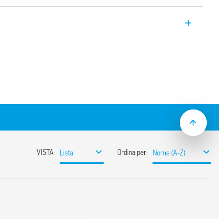
striale bifase Tipo 78.X2.1.440.2414 con
uscita 24 V DC, 240 W. Ampio range di
ensione regolabile tra 24 e 28 V, contatto
o con PFC (Power Factor Correction).
ofase dall’ampio range di tensione di
dback: DC OK
la corrente
wer Factor Correction)
y
le
o: modalità Hiccup (ripristino automatico)
spegnimento automatico
a fino al 30% della nominale
30% per 3s (dipende dalle versioni)
ne: Varistore
1010-1, UL 61010
 per una maggiore corrente di carico con