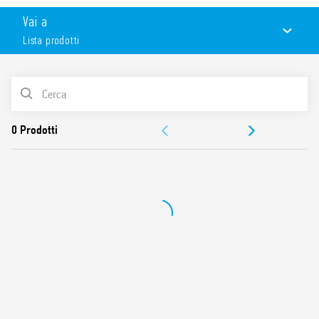
Caratteristiche:
Vai a
2 scambi 10A
Lista prodotti
Morsetti a vite
Fornito con modulo di presenza tensione e protezione
bobina
LISTA PRODOTTI
Targhetta d’identificazione
UL Listing (combinazione relè/zoccolo)
ACCESSORI
Montaggio su barra 35 mm (EN 60715)
Contatti senza Cadmio
DOCUMENTAZIONE
OMOLOGAZIONI
VIDEO