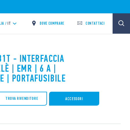
DOVE COMPRARE
CONTATTACI
LIA /
IT
31T - INTERFACCIA
È | EMR | 6 A |
E | PORTAFUSIBILE
TROVA RIVENDITORE
ACCESSORI