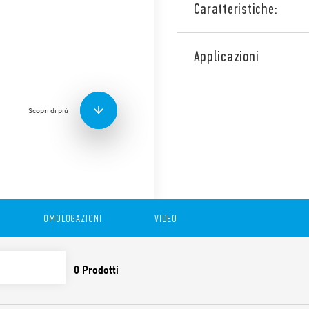
Caratteristiche:
Interfaccia modulare Tipo 3
modulo portafusibile, che p
Applicazioni
uscita risparmiando spazio.
ferroviarie (Tipo 39.31T).
Caratteristiche;
Scopri di più
Alimentazione da 6 a 12
240 V AC/DC
Speciale circuito di so
230 V AC
Terminali a vite e Push-
OMOLOGAZIONI
VIDEO