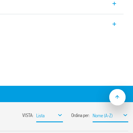
9.31 a relè EMR MasterPLUS, accetta il
ermette la protezione del circuito di
 Disponibile versione per applicazioni
5 V AC/DC, 125 e 220 V DC, 230 V AC e 24…
ppressione corrente residua, 125 V AC/DC e
in