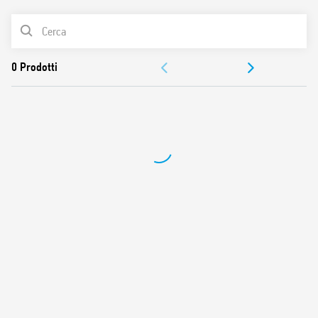
Montaggio come falso polo
LISTA PRODOTTI
Contatti senza Cadmio
DOCUMENTAZIONE
OMOLOGAZIONI
VIDEO