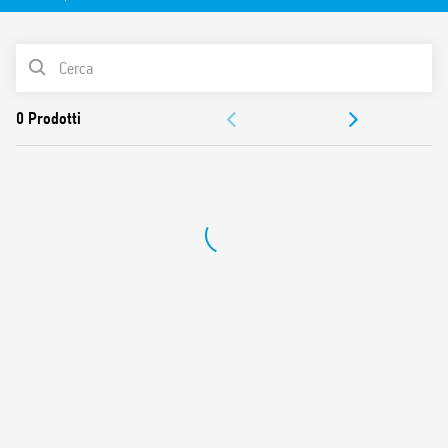
ON/OFF, temperatura regolabile (+7…+30)°C, spia di
segnalazione funzionamento impianto.
– Termostato Tipo 1T.01.2 ESTATE/INVERNO da parete, con
LISTA PRODOTTI
interruttore ESTATE/INVERNO, temperatura regolabile (+7…
+30)°C, spia di segnalazione funzionamento impianto
DOCUMENTAZIONE
OMOLOGAZIONI
VIDEO