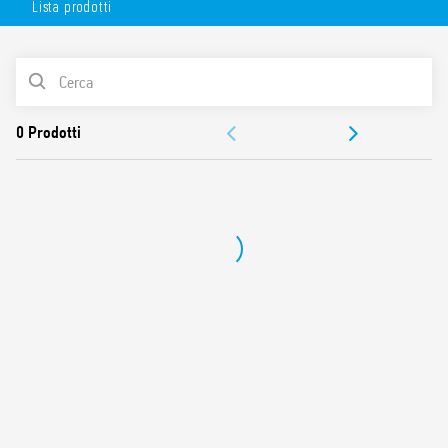
Lista prodotti
ampio angolo di rilevazione. Montaggio facilitato.
Disponibile in bianco (18.81.8.230.0000) e grigio antracite
(18.81.8.230.0002).
LISTA PRODOTTI
DOCUMENTAZIONE
OMOLOGAZIONI
VIDEO