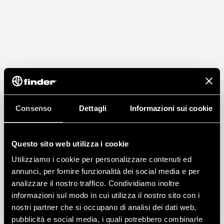
INFORMATIVA DATA ACT (Regolamento UE 2023/2854)
Finder S.p.A. con unico socio garantisce la massima
trasparenza sui dati generati dai tuoi dispositivi smart
connessi; per conoscere i tuoi diritti su come i dati vengono
generati, a chi sono accessibili e come puoi gestirli, consulta la
nostra Informativa Data Act cliccando
qui
.
Consenso
Dettagli
Informazioni sui cookie
Questo sito web utilizza i cookie
Utilizziamo i cookie per personalizzare contenuti ed
annunci, per fornire funzionalità dei social media e per
analizzare il nostro traffico. Condividiamo inoltre
informazioni sul modo in cui utilizza il nostro sito con i
nostri partner che si occupano di analisi dei dati web,
pubblicità e social media, i quali potrebbero combinarle