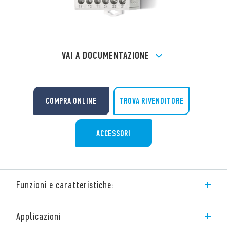
VAI A DOCUMENTAZIONE
TROVA RIVENDITORE
COMPRA ONLINE
ACCESSORI
Funzioni e caratteristiche:
Interruttore orario astronomico annuale Bluetooth con
Applicazioni
programmazione settimanale specifica per differenti periodi o