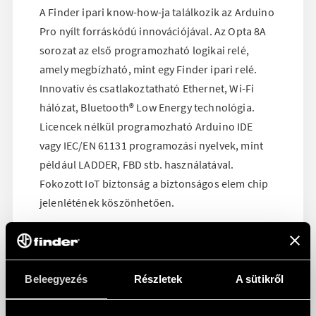
A Finder ipari know-how-ja találkozik az Arduino
Pro nyílt forráskódú innovációjával. Az Opta 8A
sorozat az első programozható logikai relé,
amely megbízható, mint egy Finder ipari relé.
Innovatív és csatlakoztatható Ethernet, Wi-Fi
hálózat, Bluetooth® Low Energy technológia.
Licencek nélkül programozható Arduino IDE
vagy IEC/EN 61131 programozási nyelvek, mint
például LADDER, FBD stb. használatával.
Fokozott IoT biztonság a biztonságos elem chip
jelenlétének köszönhetően.
Ha többet szeretne megtudni,
kattintson ide
.
Beleegyezés
Részletek
A sütikről