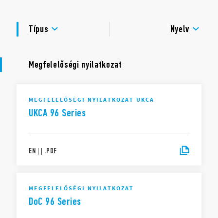
Villamos szilárdság 2 kV AC
Védettségi mód IP 20
TANÚSÍTVÁNYOK
Környezeti hőmérséklet-tartomány (–40 … + 70)°C
Típus
Nyelv
Megfelelőségi nyilatkozat
MEGFELELŐSÉGI NYILATKOZAT UKCA
UKCA 96 Series
EN
|
|
.
PDF
MEGFELELŐSÉGI NYILATKOZAT
DoC 96 Series