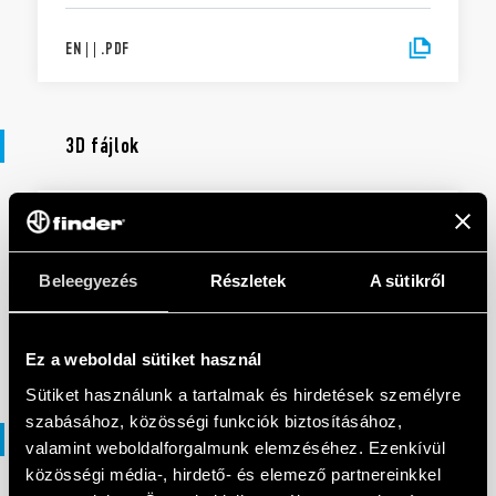
EN
|
|
.
PDF
3D fájlok
3D FÁJLOK
96 Series
Beleegyezés
Részletek
A sütikről
EN
|
3 MB
|
.
ZIP
Ez a weboldal sütiket használ
Sütiket használunk a tartalmak és hirdetések személyre
szabásához, közösségi funkciók biztosításához,
DXF fájlok
valamint weboldalforgalmunk elemzéséhez. Ezenkívül
közösségi média-, hirdető- és elemező partnereinkkel