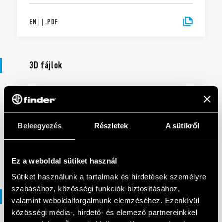
EN
|
|
.
PDF
3D fájlok
3D FÁJLOK
94 Series
Beleegyezés
Részletek
A sütikről
EN
|
21 MB
|
.
ZIP
Ez a weboldal sütiket használ
Sütiket használunk a tartalmak és hirdetések személyre
szabásához, közösségi funkciók biztosításához,
DXF fájlok
valamint weboldalforgalmunk elemzéséhez. Ezenkívül
közösségi média-, hirdető- és elemező partnereinkkel