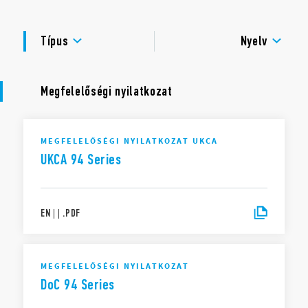
Főbb jellemzők:
TANÚSÍTVÁNYOK
Névleges terhelhetőség 10 A – 250 V
Típus
Nyelv
Villamos szilárdság 2 kV AC
Környezeti hőmérséklet-tartomány (–40 … + 70)°C
Megfelelőségi nyilatkozat
MEGFELELŐSÉGI NYILATKOZAT UKCA
UKCA 94 Series
EN
|
|
.
PDF
MEGFELELŐSÉGI NYILATKOZAT
DoC 94 Series