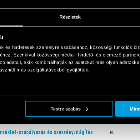
Részletek
ál
mak és hirdetések személyre szabásához, közösségi funkciók biz
t
HU
hez. Ezenkívül közösségi média-, hirdető- és elemező partner
zó adatait, akik kombinálhatják az adatokat más olyan adatokka
sznált más szolgáltatásokból gyűjtöttek.
- Power outlet for electrical enclosures
EN
Testre szabás
Min
érséklet-szabályozás és szekrényvilágítás
HU