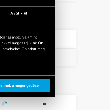
A sütikről
tosításához, valamint
682 KB
PDF
einkkel megosztjuk az Ön
l, amelyeket Ön adott meg
680 KB
PDF
dennek a megengedése
PDF