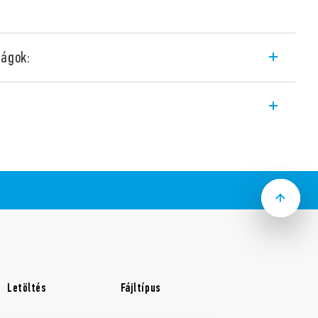
ságok:
 7U.00 típusú dugaszolóaljzatok kiválóan
ényekben történő alkalmazáshoz.
passo italiana – F típus és L típus 10/16
e (7U.00.8.230.00×0), illetve sárga
rendelhetők.
álaszthatók.
elhető (EN 60715)
Letöltés
Fájltípus