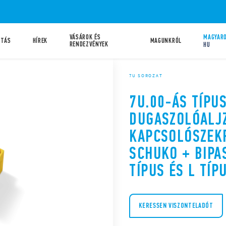
VÁSÁROK ÉS
MAGYARO
ATÁS
HÍREK
MAGUNKRÓL
RENDEZVÉNYEK
HU
7U SOROZAT
7U.00-ÁS TÍPUS
DUGASZOLÓALJ
KAPCSOLÓSZEK
SCHUKO + BIPAS
TÍPUS ÉS L TÍP
KERESSEN VISZONTELADÓT