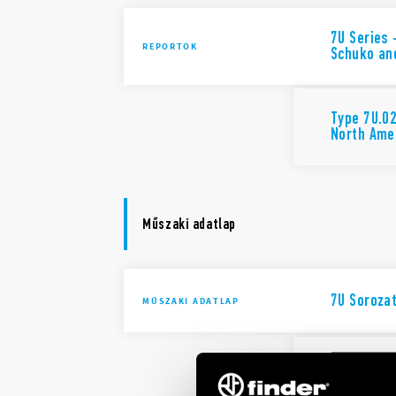
7U Series 
REPORTOK
Schuko and
Type 7U.02
North Ame
Műszaki adatlap
7U Soroza
MŰSZAKI ADATLAP
7U Series