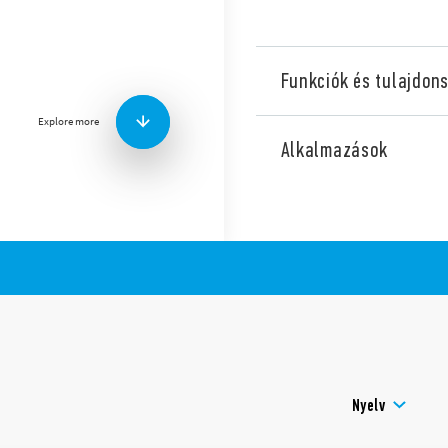
Funkciók és tulajdon
A biztonságos és tanúsított
Explore more
megfelelnek kapcsolószekr
Alkalmazások
Kompatibilisek a Schuko + Bi
A, és típustól függően szürk
(7U.00.8.230.00×2) színben 
LED-es állapotjelzéssel is v
Egyéb tulajdonságok:
230 V AC (50/60 Hz)
Névleges áram: 16A
45 mm széles
TS 35 mm-es sínre szer
Nyelv