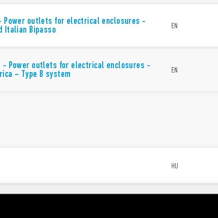
- Power outlets for electrical enclosures -
EN
 Italian Bipasso
 - Power outlets for electrical enclosures -
EN
rica – Type B system
t
HU
EN