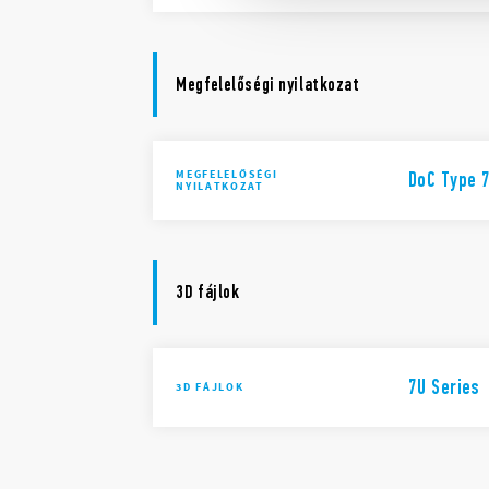
Megfelelőségi nyilatkozat
MEGFELELŐSÉGI
DoC Type 
NYILATKOZAT
3D fájlok
7U Series
3D FÁJLOK