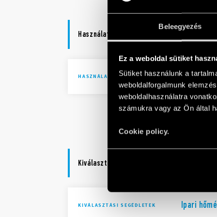
Beleegyezés
Használati utasítások
Ez a weboldal sütiket haszn
Sütiket használunk a tartal
7U Soroza
HASZNÁLATI UTASÍTÁSOK
weboldalforgalmunk elemzésé
weboldalhasználatra vonatko
számukra vagy az Ön által ha
7U Series 
Cookie policy.
Kiválasztási segédletek
Ipari hőm
KIVÁLASZTÁSI SEGÉDLETEK