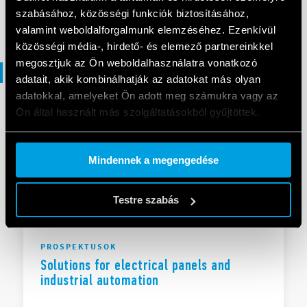
EN
|
|
.
PDF
szabásához, közösségi funkciók biztosításához,
valamint weboldalforgalmunk elemzéséhez. Ezenkívül
közösségi média-, hirdető- és elemező partnereinkkel
megosztjuk az Ön weboldalhasználatra vonatkozó
Prospektusok
adatait, akik kombinálhatják az adatokat más olyan
adatokkal, amelyeket Ön adott meg számukra vagy az
Ön által használt más szolgáltatásokból gyűjtöttek.
PROSPEKTUSOK
Brochure Industrial applications
Cookie policy.
Mindennek a megengedése
EN
|
|
.
PDF
Testre szabás
PROSPEKTUSOK
Solutions for electrical panels and
industrial automation