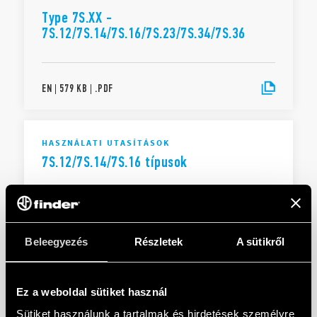
Type 7S.XX -
7S.12/7S.14/7S.16/7S.23/7S.34/7S.36
EN
|
579 KB
|
.
PDF
HASZNÁLATI UTASÍTÁSOK
7S.12/7S.14/7S.16 típusok
HU
|
|
.
PDF
Beleegyezés
Részletek
A sütikről
Types 7S.12/7S.14/7S.16
Ez a weboldal sütiket használ
Sütiket használunk a tartalmak és hirdetések személyre