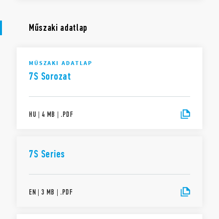
Műszaki adatlap
MŰSZAKI ADATLAP
7S Sorozat
HU
|
4 MB
|
.
PDF
7S Series
EN
|
3 MB
|
.
PDF