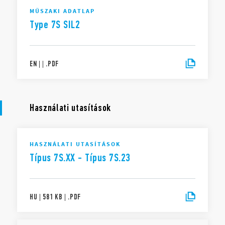
MŰSZAKI ADATLAP
Type 7S SIL2
EN
|
|
.
PDF
Használati utasítások
HASZNÁLATI UTASÍTÁSOK
Típus 7S.XX - Típus 7S.23
HU
|
581 KB
|
.
PDF