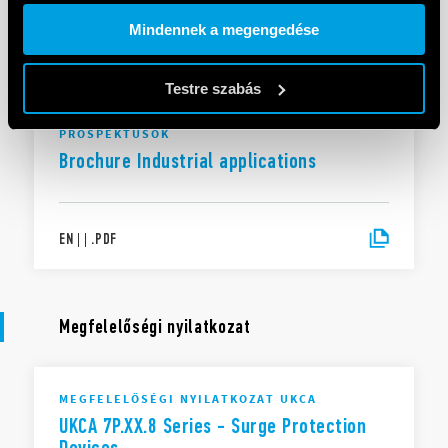
Cookie policy.
Mindennek a megengedése
EN
|
|
.
PDF
Testre szabás
PROSPEKTUSOK
Brochure Industrial applications
EN
|
|
.
PDF
Megfelelőségi nyilatkozat
MEGFELELŐSÉGI NYILATKOZAT UKCA
UKCA 7P.XX.8 Series - Surge Protection