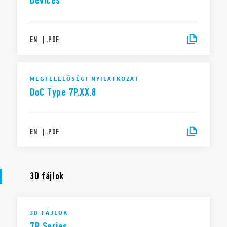
Devices
EN
|
|
.
PDF
MEGFELELŐSÉGI NYILATKOZAT
DoC Type 7P.XX.8
EN
|
|
.
PDF
3D fájlok
3D FÁJLOK
7P Series