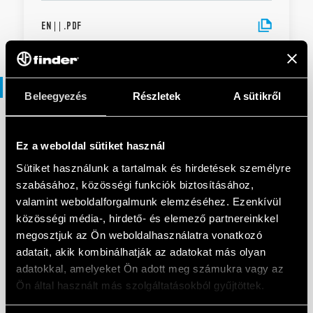
EN
|
|
.
PDF
Prospektusok
Beleegyezés
Részletek
A sütikről
PROSPEKTUSOK
Ez a weboldal sütiket használ
Solutions for electrical panels and
Sütiket használunk a tartalmak és hirdetések személyre
industrial automation
szabásához, közösségi funkciók biztosításához,
valamint weboldalforgalmunk elemzéséhez. Ezenkívül
közösségi média-, hirdető- és elemező partnereinkkel
EN
|
3 MB
|
.
PDF
megosztjuk az Ön weboldalhasználatra vonatkozó
adatait, akik kombinálhatják az adatokat más olyan
adatokkal, amelyeket Ön adott meg számukra vagy az
Solutions for electrical panels and
Ön által használt más szolgáltatásokból gyűjtöttek.
industrial automation