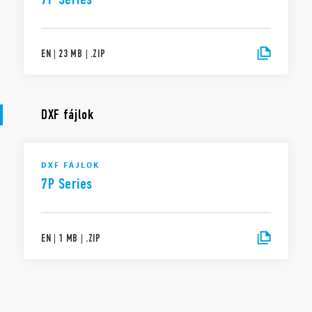
EN
|
23 MB
|
.
ZIP
DXF fájlok
DXF FÁJLOK
7P Series
EN
|
1 MB
|
.
ZIP