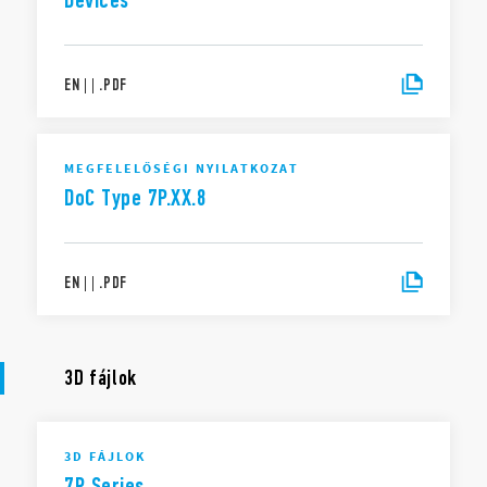
Devices
EN
|
|
.
PDF
MEGFELELŐSÉGI NYILATKOZAT
DoC Type 7P.XX.8
EN
|
|
.
PDF
3D fájlok
3D FÁJLOK
7P Series