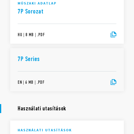
MŰSZAKI ADATLAP
7P Sorozat
HU
|
8 MB
|
.
PDF
7P Series
EN
|
6 MB
|
.
PDF
Használati utasítások
HASZNÁLATI UTASÍTÁSOK