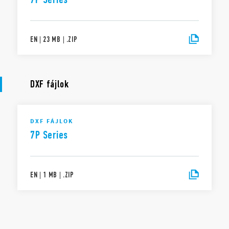
EN
|
23 MB
|
.
ZIP
DXF fájlok
DXF FÁJLOK
7P Series
EN
|
1 MB
|
.
ZIP