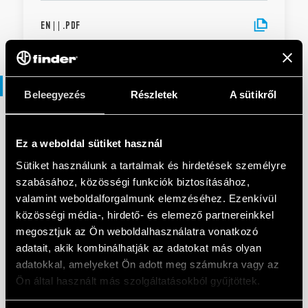
EN
|
|
.
PDF
Prospektusok
Beleegyezés
Részletek
A sütikről
PROSPEKTUSOK
Ez a weboldal sütiket használ
Brochure Industrial applications
Sütiket használunk a tartalmak és hirdetések személyre
szabásához, közösségi funkciók biztosításához,
valamint weboldalforgalmunk elemzéséhez. Ezenkívül
EN
|
|
.
PDF
közösségi média-, hirdető- és elemező partnereinkkel
megosztjuk az Ön weboldalhasználatra vonatkozó
adatait, akik kombinálhatják az adatokat más olyan
PROSPEKTUSOK
adatokkal, amelyeket Ön adott meg számukra vagy az
Solutions for electrical panels and
Ön által használt más szolgáltatásokból gyűjtöttek.
industrial automation