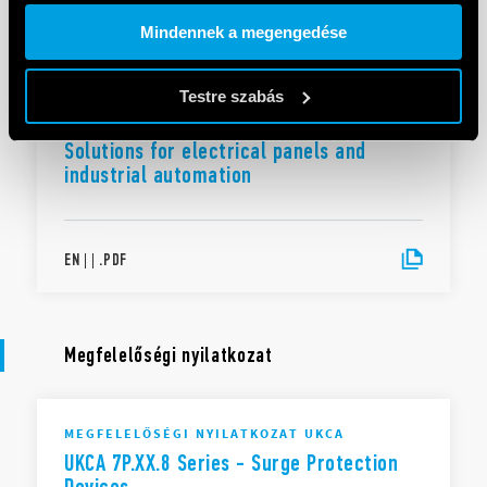
Cookie policy.
Mindennek a megengedése
EN
|
3 MB
|
.
PDF
Testre szabás
Solutions for electrical panels and
industrial automation
EN
|
|
.
PDF
Megfelelőségi nyilatkozat
MEGFELELŐSÉGI NYILATKOZAT UKCA
UKCA 7P.XX.8 Series - Surge Protection