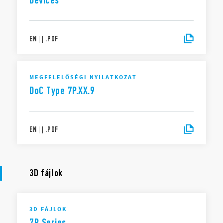
Devices
EN
|
|
.
PDF
MEGFELELŐSÉGI NYILATKOZAT
DoC Type 7P.XX.9
EN
|
|
.
PDF
3D fájlok
3D FÁJLOK
7P Series