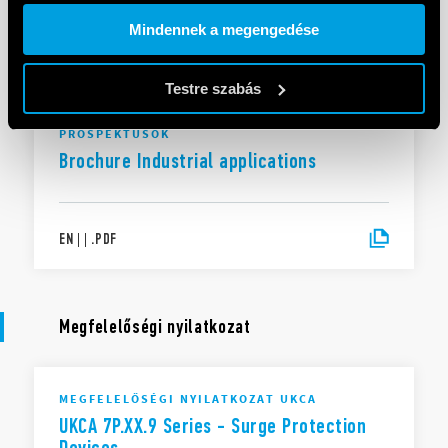
Cookie policy.
Mindennek a megengedése
EN
|
|
.
PDF
Testre szabás
PROSPEKTUSOK
Brochure Industrial applications
EN
|
|
.
PDF
Megfelelőségi nyilatkozat
MEGFELELŐSÉGI NYILATKOZAT UKCA
UKCA 7P.XX.9 Series - Surge Protection