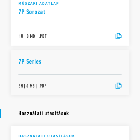
MŰSZAKI ADATLAP
7P Sorozat
HU
|
8 MB
|
.
PDF
7P Series
EN
|
6 MB
|
.
PDF
Használati utasítások
HASZNÁLATI UTASÍTÁSOK