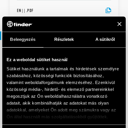
EN
|
|
.
PDF
Prospektusok
Beleegyezés
Részletek
A sütikről
PROSPEKTUSOK
Ez a weboldal sütiket használ
Solutions for electrical panels and
Sütiket használunk a tartalmak és hirdetések személyre
industrial automation
szabásához, közösségi funkciók biztosításához,
valamint weboldalforgalmunk elemzéséhez. Ezenkívül
közösségi média-, hirdető- és elemező partnereinkkel
EN
|
3 MB
|
.
PDF
megosztjuk az Ön weboldalhasználatra vonatkozó
adatait, akik kombinálhatják az adatokat más olyan
adatokkal, amelyeket Ön adott meg számukra vagy az
Solutions for electrical panels and
Ön által használt más szolgáltatásokból gyűjtöttek.
industrial automation