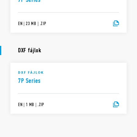
EN
|
23 MB
|
.
ZIP
DXF fájlok
DXF FÁJLOK
7P Series
EN
|
1 MB
|
.
ZIP