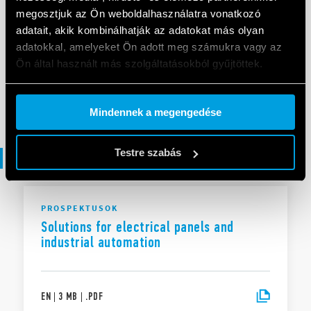
megosztjuk az Ön weboldalhasználatra vonatkozó
adatait, akik kombinálhatják az adatokat más olyan
Type 78.2E
adatokkal, amelyeket Ön adott meg számukra vagy az
Ön által használt más szolgáltatásokból gyűjtöttek.
EN
|
|
.
PDF
Cookie policy.
Mindennek a megengedése
Testre szabás
Prospektusok
PROSPEKTUSOK
Solutions for electrical panels and
industrial automation
EN
|
3 MB
|
.
PDF