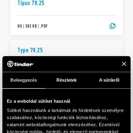
Típus 78.25
HU
|
382 KB
|
.
PDF
Type 78.25
EN
|
381 KB
|
.
PDF
Beleegyezés
Részletek
A sütikről
HASZNÁLATI UTASÍTÁSOK
Ez a weboldal sütiket használ
Típus 78.2E
Sütiket használunk a tartalmak és hirdetések személyre
szabásához, közösségi funkciók biztosításához,
valamint weboldalforgalmunk elemzéséhez. Ezenkívül
HU
|
|
.
PDF
közösségi média-, hirdető- és elemező partnereinkkel