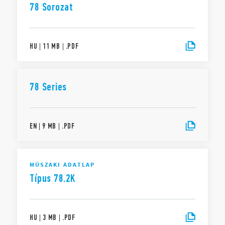
Feszültségkétszerező soros kapcsolás lehetséges
78 Sorozat
TS 35 mm-es szerelősínre (EN 60715) rögzíthető
HU
|
11 MB
|
.
PDF
78 Series
EN
|
9 MB
|
.
PDF
MŰSZAKI ADATLAP
Típus 78.2K
HU
|
3 MB
|
.
PDF