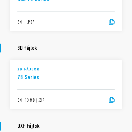
EN
|
|
.
PDF
3D fájlok
3D FÁJLOK
78 Series
EN
|
13 MB
|
.
ZIP
DXF fájlok