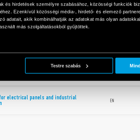
mak és hirdetések személyre szabásához, közösségi funkciók biz
hez. Ezenkívül közösségi média-, hirdető- és elemező partner
zó adatait, akik kombinálhatják az adatokat más olyan adatokka
sznált más szolgáltatásokból gyűjtöttek.
ndustrial applications
EN
Testre szabás
Min
for electrical panels and industrial
EN
n
for electrical panels and industrial
EN
n