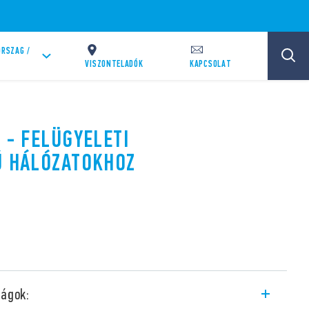
RSZAG /
VISZONTELADÓK
KAPCSOLAT
 - FELÜGYELETI
Ú HÁLÓZATOKHOZ
ságok: