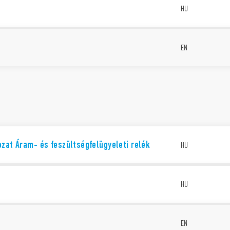
t
HU
EN
zat Áram- és feszültségfelügyeleti relék
HU
t
HU
EN