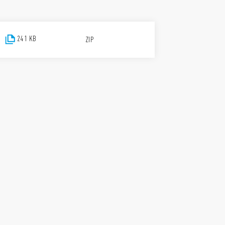
241 KB
ZIP