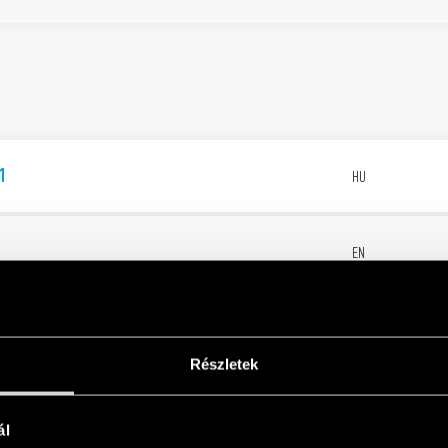
1
HU
1
EN
1
HU
Részletek
1
EN
ál