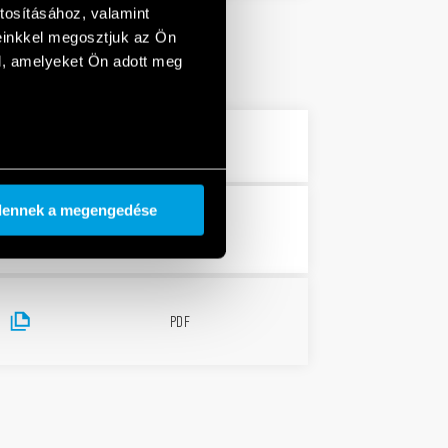
tosításához, valamint
einkkel megosztjuk az Ön
l, amelyeket Ön adott meg
PDF
dennek a megengedése
3 MB
PDF
PDF