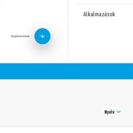
70.11-es típus
ú
felügyeleti 
hálózatokhoz, többfunkciós,
Alkalmazások
fesz. növekedés, fesz. növe
(memória) választható.
Főbb jellemzők:
Explore more
Pozitív biztonsági logi
nyit
Az összes beállítás eg
található kezelőgombo
A kezelőgombok lapos 
állíthatók
Színes LED-es állapotje
Kimeneti érintkező: 1 v
Kadmiummentes érint
17,5 mm széles
TS 35 mm-es sínre szer
Nyelv