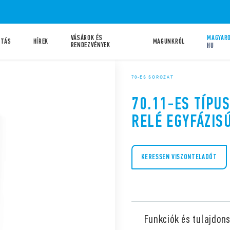
VÁSÁROK ÉS
MAGYARO
ATÁS
HÍREK
MAGUNKRÓL
RENDEZVÉNYEK
HU
70-ES SOROZAT
70.11-ES TÍPUS
RELÉ EGYFÁZIS
KERESSEN VISZONTELADÓT
Funkciók és tulajdon