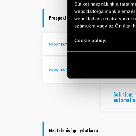
Sütiket használunk a tartal
weboldalforgalmunk elemzésé
Prospektusok
weboldalhasználatra vonatko
számukra vagy az Ön által ha
Cookie policy.
Brochure I
PROSPEKTUSOK
Solutions 
PROSPEKTUSOK
automatio
Solutions 
automatio
Megfelelőségi nyilatkozat