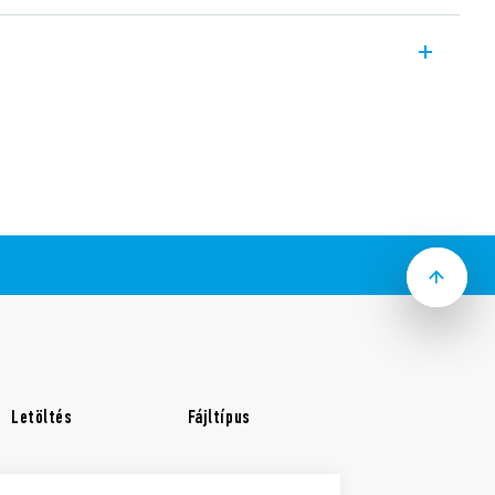
relé (220…240)V AC feszültségű egyfázisú
 választható funkciók: fesz. csökkenés,
kedés és csökkenés, nyugtázási funkció
ka – hiba érzékelésekor a záróérintkező
yszerűen elvégezhető az előlapon
kkal
vagy keresztcsavarhúzóval egyaránt
lzés
áltóérintkező, 10 A
kezőanyag
elhető (EN 60715)
Letöltés
Fájltípus