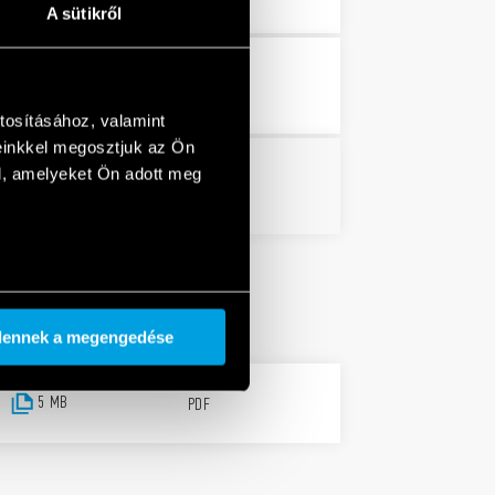
A sütikről
3 MB
PDF
tosításához, valamint
einkkel megosztjuk az Ön
l, amelyeket Ön adott meg
PDF
dennek a megengedése
5 MB
PDF