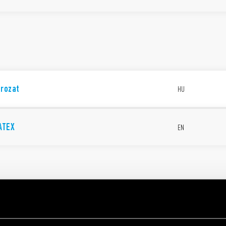
orozat
HU
ATEX
EN
ndustrial applications
EN