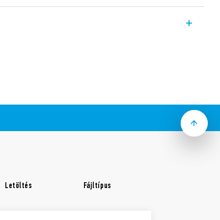
relék, 2 váltóérintkező, 30 A, Faston 250
a tekercs és az érintkezők között az EN
335-1 szerint; 6 kV (1,2/50 μs), 8 mm-es
ezőanyag válaszható
Letöltés
Fájltípus