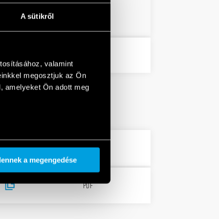
PDF
A sütikről
PDF
tosításához, valamint
einkkel megosztjuk az Ön
l, amelyeket Ön adott meg
PDF
dennek a megengedése
PDF