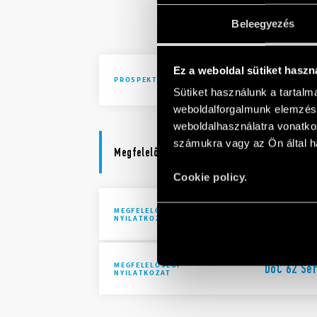
Solutions 
Beleegyezés
automatio
Ez a weboldal sütiket haszn
Brochure I
PROSPEKTUSOK
Sütiket használunk a tartal
weboldalforgalmunk elemzésé
weboldalhasználatra vonatko
számukra vagy az Ön által ha
Megfelelőségi nyilatkozat
Cookie policy.
MEGFELELŐSÉGI
UKCA 62 S
NYILATKOZAT UKCA
MEGFELELŐSÉGI
DoC 62 Ser
NYILATKOZAT