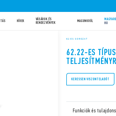
VÁSÁROK ÉS
MAGYARO
ATÁS
HÍREK
MAGUNKRÓL
RENDEZVÉNYEK
HU
62-ES SOROZAT
62.22-ES TÍPUS
TELJESÍTMÉNY
KERESSEN VISZONTELADÓT
Funkciók és tulajdon