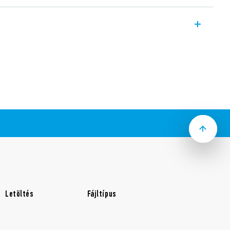
relék, 2 váltóérintkező, 16 A, NYÁK-ba
solás az EN 60335-1 / EN 60730-1 szerint,
0 μs), 6 mm-es légköz és 8 mm-es
ztás a tekercs és az érintkezők között
ezőanyag választható
2.22-0300 (2 NO érintkező (nyitott
m)
Letöltés
Fájltípus