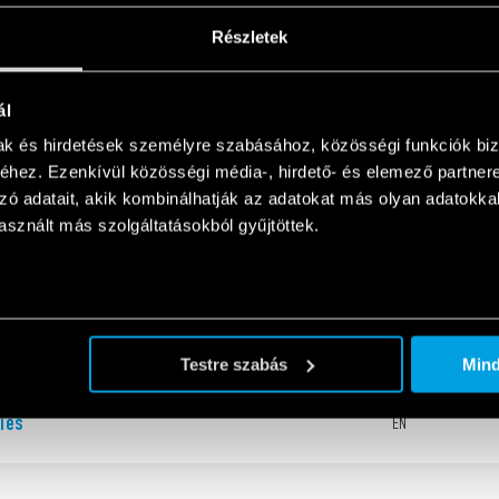
for electrical panels and industrial
EN
Részletek
n
ál
ndustrial applications
EN
mak és hirdetések személyre szabásához, közösségi funkciók biz
hez. Ezenkívül közösségi média-, hirdető- és elemező partner
zó adatait, akik kombinálhatják az adatokat más olyan adatokka
sznált más szolgáltatásokból gyűjtöttek.
eries
EN
Testre szabás
Min
ies
EN