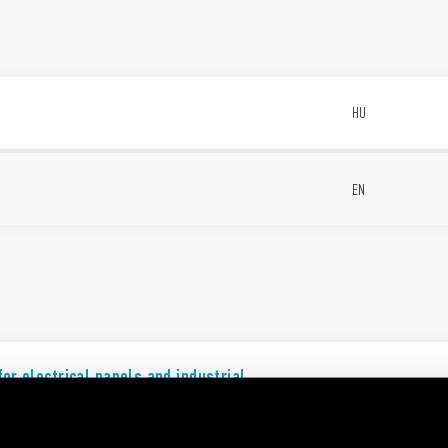
t
HU
EN
for electrical panels and industrial
EN
n