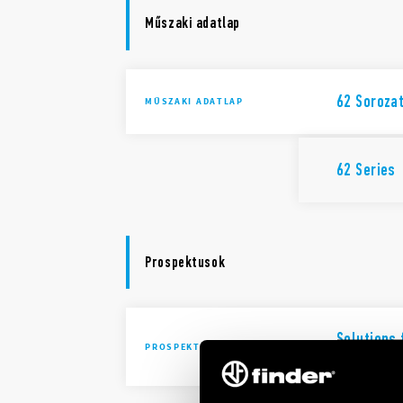
Műszaki adatlap
62 Soroza
MŰSZAKI ADATLAP
62 Series
Prospektusok
Solutions 
PROSPEKTUSOK
automatio