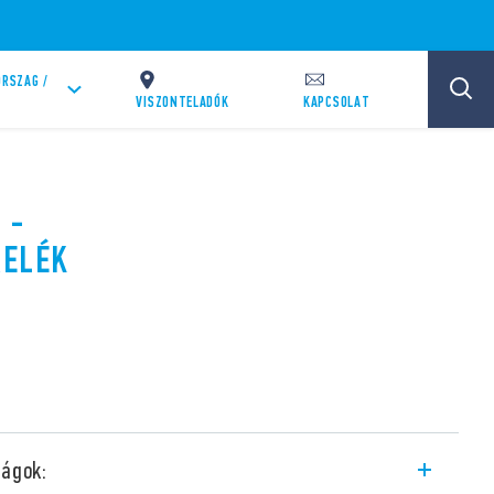
RSZAG /
VISZONTELADÓK
KAPCSOLAT
 -
RELÉK
ságok: