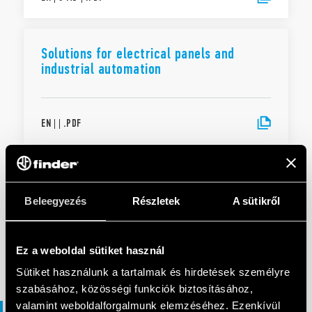
Solutions for electrical panels and
industrial automation
EN
|
|
.
PDF
PROSPEKTUSOK
58 Sorozat
Beleegyezés
Részletek
A sütikről
HU
|
|
.
PDF
Ez a weboldal sütiket használ
Sütiket használunk a tartalmak és hirdetések személyre
szabásához, közösségi funkciók biztosításához,
valamint weboldalforgalmunk elemzéséhez. Ezenkívül
Katalógusok