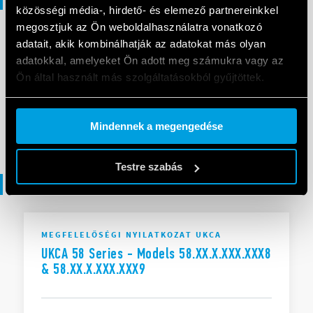
közösségi média-, hirdető- és elemező partnereinkkel
megosztjuk az Ön weboldalhasználatra vonatkozó
adatait, akik kombinálhatják az adatokat más olyan
KATALÓGUSOK
adatokkal, amelyeket Ön adott meg számukra vagy az
IECEx - ATEX - HazLoc Catalogue
Ön által használt más szolgáltatásokból gyűjtöttek.
Cookie policy.
EN
|
5 MB
|
.
PDF
Mindennek a megengedése
Testre szabás
Megfelelőségi nyilatkozat
MEGFELELŐSÉGI NYILATKOZAT UKCA
UKCA 58 Series - Models 58.XX.X.XXX.XXX8
& 58.XX.X.XXX.XXX9