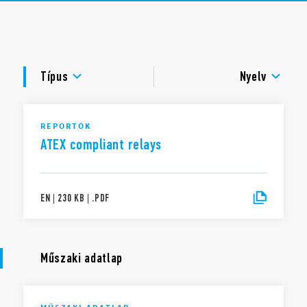
Azonosító címke
UL tanúsítvány (relé/foglalat/átkötőhíd)
DOKUMENTÁCIÓ
Kadmiummentes érintkezőanyag
TS 35 mm-es sínre szerelhető (EN 60715)
TANÚSÍTVÁNYOK
Típus
Nyelv
VIDEÓK
REPORTOK
ATEX compliant relays
EN
|
230 KB
|
.
PDF
Műszaki adatlap