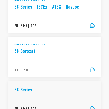
MŰSZAKI ADATLAP
58 Series - IECEx - ATEX - HazLoc
EN
|
2 MB
|
.
PDF
MŰSZAKI ADATLAP
58 Sorozat
HU
|
|
.
PDF
58 Series
EN
|
2 MB
|
.
PDF