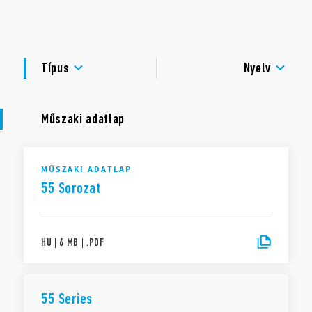
RT III védettségi mód (bemártó tisztításra alkalmas
DOKUMENTÁCIÓ
kivitel) opcióként választható
TANÚSÍTVÁNYOK
Típus
Nyelv
Műszaki adatlap
MŰSZAKI ADATLAP
55 Sorozat
HU
|
6 MB
|
.
PDF
55 Series