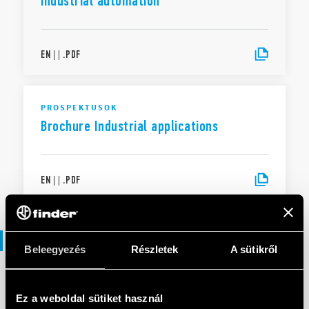
industrial automation
EN
|
|
.
PDF
PROSPEKTUSOK
Brochure Industrial applications
EN
|
|
.
PDF
Megfelelőségi nyilatkozat
Beleegyezés
Részletek
A sütikről
MEGFELELŐSÉGI NYILATKOZAT UKCA
Ez a weboldal sütiket használ