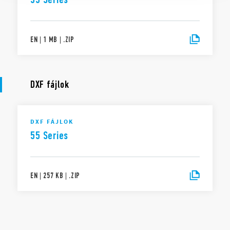
EN
|
1 MB
|
.
ZIP
DXF fájlok
DXF FÁJLOK
55 Series
EN
|
257 KB
|
.
ZIP