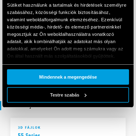
UKCA 55 Series
Sütiket használunk a tartalmak és hirdetések személyre
szabásához, közösségi funkciók biztosításához,
valamint weboldalforgalmunk elemzéséhez. Ezenkívül
EN
|
|
.
PDF
közösségi média-, hirdető- és elemező partnereinkkel
megosztjuk az Ön weboldalhasználatra vonatkozó
adatait, akik kombinálhatják az adatokat más olyan
MEGFELELŐSÉGI NYILATKOZAT
adatokkal, amelyeket Ön adott meg számukra vagy az
DoC 55 Series
Ön által használt más szolgáltatásokból gyűjtöttek.
Cookie policy.
Mindennek a megengedése
EN
|
|
.
PDF
Testre szabás
3D fájlok
3D FÁJLOK
55 Series