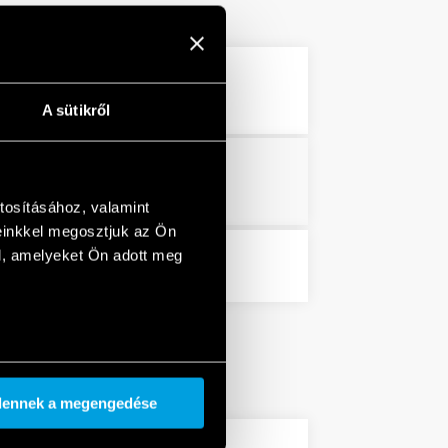
3 MB
PDF
A sütikről
PDF
tosításához, valamint
einkkel megosztjuk az Ön
l, amelyeket Ön adott meg
PDF
dennek a megengedése