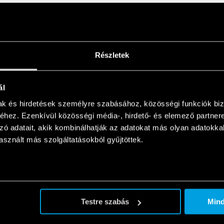
for electrical panels and industrial
EN
n
Részletek
for electrical panels and industrial
ál
EN
n
mak és hirdetések személyre szabásához, közösségi funkciók biz
hez. Ezenkívül közösségi média-, hirdető- és elemező partner
zó adatait, akik kombinálhatják az adatokat más olyan adatokka
ndustrial applications
EN
sznált más szolgáltatásokból gyűjtöttek.
Testre szabás
Min