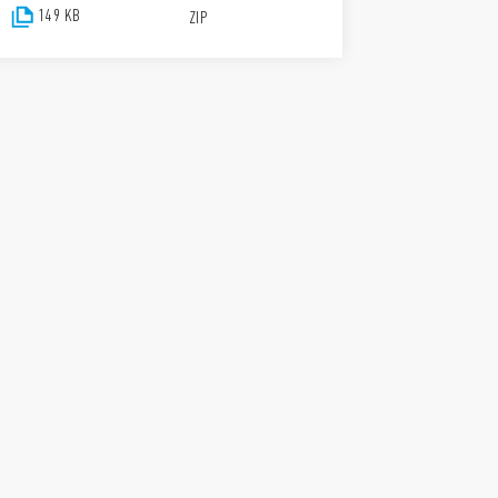
149 KB
ZIP