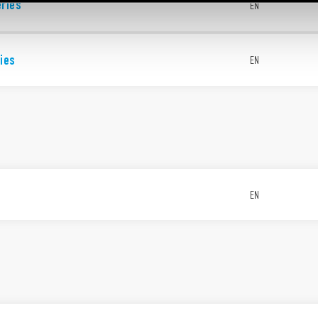
eries
EN
ies
EN
EN