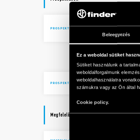
Solutions 
PROSPEKTUSOK
automatio
Beleegyezés
Solutions 
Ez a weboldal sütiket haszn
automatio
Sütiket használunk a tartal
weboldalforgalmunk elemzésé
weboldalhasználatra vonatko
Brochure I
PROSPEKTUSOK
számukra vagy az Ön által ha
Cookie policy.
Megfelelőségi nyilatkozat