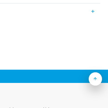
i relék, teljesítményrelék foglalatba
rus csatlakozással (Faston), 2
olható vagy forrasztható csatlakozó
okhoz elérhető verzió. Vasúti
rzió 46.52T-es típus.
ekercs, 500 mW
nyomógombbal, LED-es vagy mechanikus
-es légköz és kúszóáramút
kezőanyag
tok NYÁK-ba vagy csavaros, húzórugós
sú foglalatok TS 35 mm-es sínre (EN
állapotjelző és EMC védőmodulok,
rozatú időzítőmodulok, mint tartozékok
dapterek rendelhetők