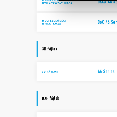
MEGFELELŐSÉGI
UKCA 46 S
NYILATKOZAT UKCA
MEGFELELŐSÉGI
DoC 46 Ser
NYILATKOZAT
3D fájlok
46 Series
3D FÁJLOK
DXF fájlok