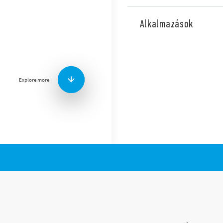
46.52-es típus
ú
miniatűr ipar
dugaszolható vagy csúszósa
Alkalmazások
váltóérintkező, 8 A, dugasz
lábakkal. Vasúti alkalmazás
alkalmazásokhoz elérhető ve
Főbb jellemzők:
Explore more
AC vagy érzékeny DC t
Választható vizsgáló 
állapotjelzéssel
6 kV (1,2/50 μs), 8 mm
Kadmiummentes érint
97-es sorozatú foglala
vagy push in csatlakozá
60715)
99-es sorozatú LED-es 
valamint a 86.30-as so
rendelhetők
Opcionálisan rögzítő a
Európai szabadalom