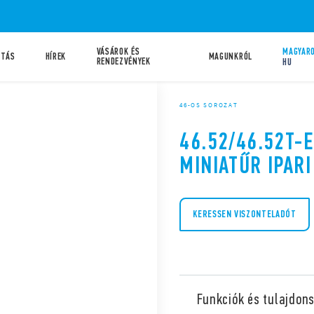
VÁSÁROK ÉS
MAGYARO
ATÁS
HÍREK
MAGUNKRÓL
RENDEZVÉNYEK
HU
46-OS SOROZAT
46.52/46.52T-E
MINIATŰR IPARI
KERESSEN VISZONTELADÓT
Funkciók és tulajdon