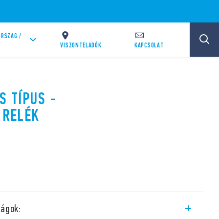
RSZAG /
VISZONTELADÓK
KAPCSOLAT
S TÍPUS -
 RELÉK
ságok: