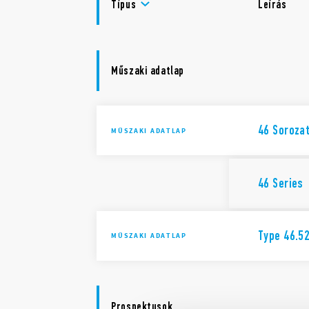
Típus
Leírás
Műszaki adatlap
46 Soroza
MŰSZAKI ADATLAP
46 Series
Type 46.52
MŰSZAKI ADATLAP
Prospektusok