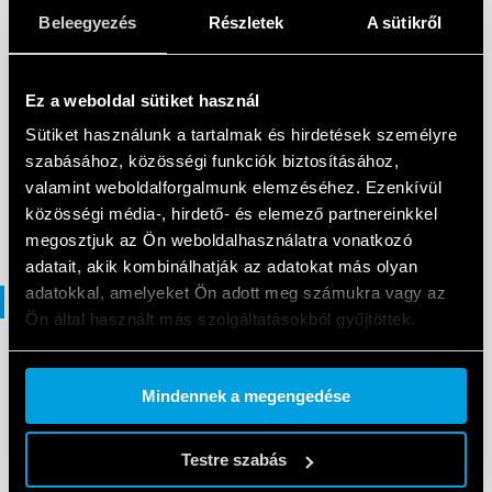
EN
|
3 MB
|
.
PDF
Beleegyezés
Részletek
A sütikről
Solutions for electrical panels and
Ez a weboldal sütiket használ
industrial automation
Sütiket használunk a tartalmak és hirdetések személyre
szabásához, közösségi funkciók biztosításához,
valamint weboldalforgalmunk elemzéséhez. Ezenkívül
EN
|
|
.
PDF
közösségi média-, hirdető- és elemező partnereinkkel
megosztjuk az Ön weboldalhasználatra vonatkozó
adatait, akik kombinálhatják az adatokat más olyan
adatokkal, amelyeket Ön adott meg számukra vagy az
Katalógusok
Ön által használt más szolgáltatásokból gyűjtöttek.
Cookie policy.
KATALÓGUSOK
Mindennek a megengedése
IECEx - ATEX - HazLoc Catalogue
Testre szabás