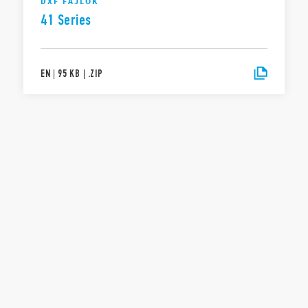
DXF FÁJLOK
41 Series
EN
|
95 KB
|
.
ZIP