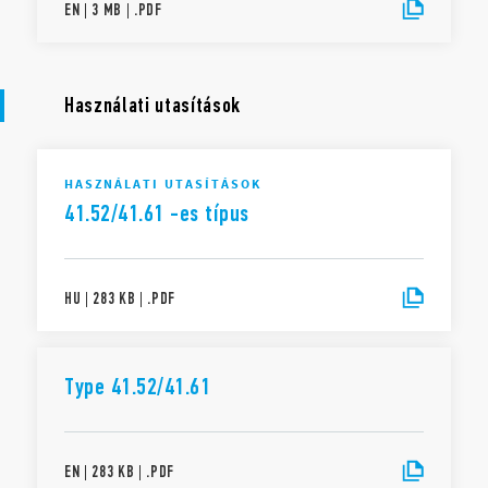
EN
|
3 MB
|
.
PDF
Használati utasítások
HASZNÁLATI UTASÍTÁSOK
41.52/41.61 -es típus
HU
|
283 KB
|
.
PDF
Type 41.52/41.61
EN
|
283 KB
|
.
PDF