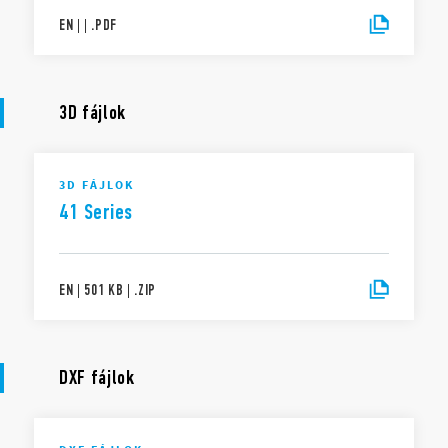
EN
|
|
.
PDF
3D fájlok
3D FÁJLOK
41 Series
EN
|
501 KB
|
.
ZIP
DXF fájlok