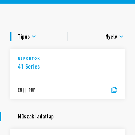
6 kV (1,2/50 μs), 8 mm-es légköz és kúszóáramút a tekercs
és az érintkező között
DOKUMENTÁCIÓ
Kadmiummentes érintkezőanyag
RT II – bemártó forrasztásra alkalmas (alapkivitel), RT III –
TANÚSÍTVÁNYOK
bemártó tisztításra alkalmas (opció)
Típus
Nyelv
REPORTOK
41 Series
EN
|
|
.
PDF
Műszaki adatlap